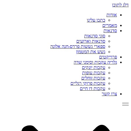
דלג לתוכן
אודות
כתבו עלינו
מאמרים
סדנאות
סוגי סדנאות
סדנאות וארועים
ספארי גששות פרדס-חנה אלונה
גשש את המטמון
פרוייקטים
גלריה עקבות וסימני שדה
עקבות יונקים
עקבות עופות
עקבות זוחלים
עקבות פרוקי רגליים
עקבות דו חיים
צרו קשר