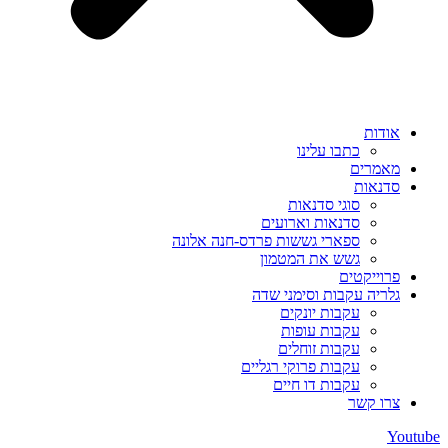
אודות
כתבו עלינו
מאמרים
סדנאות
סוגי סדנאות
סדנאות וארועים
ספארי גששות פרדס-חנה אלונה
גשש את המטמון
פרוייקטים
גלריה עקבות וסימני שדה
עקבות יונקים
עקבות עופות
עקבות זוחלים
עקבות פרוקי רגליים
עקבות דו חיים
צרו קשר
Youtube