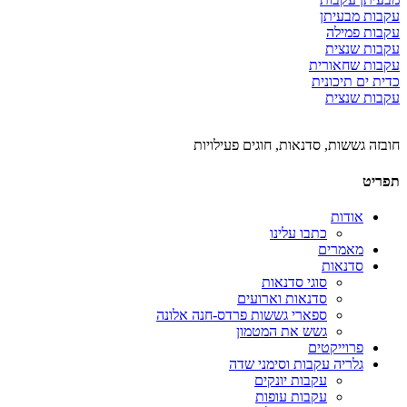
עקבות מבעיתן
עקבות פמילה
עקבות שנצית
עקבות שחאורית
כדית ים תיכונית
עקבות שנצית
חובזה גששות, סדנאות, חוגים פעילויות
תפריט
אודות
כתבו עלינו
מאמרים
סדנאות
סוגי סדנאות
סדנאות וארועים
ספארי גששות פרדס-חנה אלונה
גשש את המטמון
פרוייקטים
גלריה עקבות וסימני שדה
עקבות יונקים
עקבות עופות