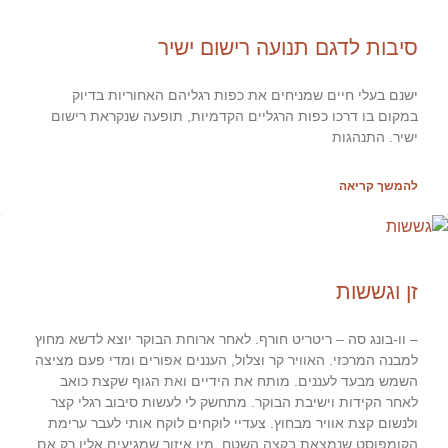
סיבות לדגם תנועה רישום ישיר
ישנם בעלי חיים שמניחים את כפות רגליהם האחוריות בדיוק
במקום בו דרכו כפות הרגליים הקדמיות, תופעה שנקראת רישום
ישיר. התנהגות
להמשך קריאה
זן וגששות
– וו-בונג סה – ריטריט חורף. לאחר ארוחת הבוקר יוצא לדשא מחוץ
למבנה המרכזי. האוויר קר וצלול, העננים אפורים ומדי פעם מציצה
השמש מבעד לעננים. מותח את הידיים ואת הגוף שקצת כואב
לאחר הקידות וישיבת הבוקר. מתחשק לי לעשות סיבוב רגלי קצר
ולנשום קצת אוויר מבחוץ. צעדיי לוקחים לוקח אותי לעבר ערימת
הקומפוסט שנמצאת בקצה השטח. מין איזור שמגיעים אליו רק אם