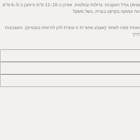
עקבות אנפית בקר המאפיינים הייחודיים של עקבות אנפות בישראל: אנפה אפורה (Ardea cinerea) גודל העקבות: גדולות ובולטות, אורכן כ-10–12 ס"מ ורוחבן כ-5–6 ס"מ.
בעה עמוקה בקרקע בוצית, בשל משקל
 ואחת פונה לאחור (אצבע אחורית זו עוזרת להן להיאחז בענפים). האצבעות
דרך