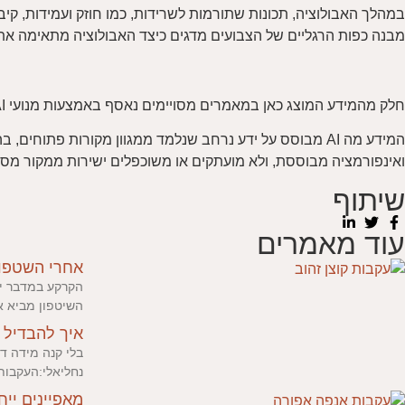
במהלך האבולוציה, תכונות שתורמות לשרידות, כמו חוזק ועמידות, קיב
מבנה כפות הרגליים של הצבועים מדגים כיצד האבולוציה מתאימה את 
חלק מהמידע המוצג כאן במאמרים מסויימים נאסף באמצעות מנועי AI ועובר עריכה ותוספות בהתאם לחוויות מהשטח, ידע אישי ונסיון.
המידע מה AI מבוסס על ידע נרחב שנלמד ממגוון מקורות פתוח
ואינפורמציה מבוססת, ולא מועתקים או משוכפלים ישירות ממקור מסוים
שיתוף
עוד מאמרים
אחרי השטפונ
השיטפון מביא א
איך להבדיל ב
בלי קנה מידה די
נחליאלי:העקבות
מאפיינים ייח