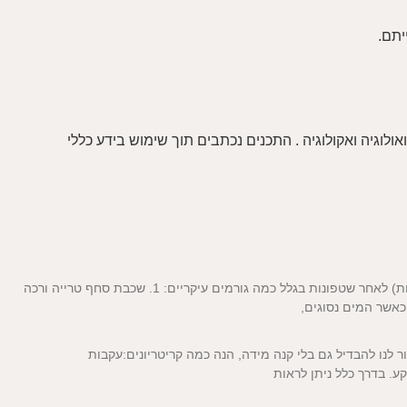
יתם.
זואולוגיה ואקולוגיה . התכנים נכתבים תוך שימוש בידע כללי
הקרקע במדבר יהודה ובאזור ים המלח הופכת לגרוסה (בעלת מרקם גרגרי ומושלם לזיהוי עקבות) לאחר שטפונות בגלל כמה גורמים עיקריים: 1. שכבת סחף טרייה ורכה
כאשר המים נסוגים,
ור לנו להבדיל גם בלי קנה מידה, הנה כמה קריטריונים:עקבות
ע. בדרך כלל ניתן לראות