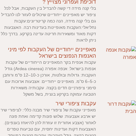
דוכיפת ועפרוני מצוייץ ?
בלי קנה מידה די קשה להבדיל בין העקבות, אבל לכל
ציפור יש מאפיינים ייחודיים שיכולים לעזור לנו להבדיל
גם בלי קנה מידה, הנה כמה קריטריונים:עקבות
נחליאלי:העקבות מאופיינות בעדינות רבה. האצבעות
דקות מאוד ומשאירות חריטה עדינה בקרקע. בדרך כלל
ניתן לראות
מאפיינים ייחודיים של העקבות לפי מיני
האנפות הנפוצים בישראל
עקבות אנפית בקר המאפיינים הייחודיים של עקבות
אנפות בישראל: אנפה אפורה (Ardea cinerea) גודל
העקבות: גדולות ובולטות, אורכן כ-10–12 ס"מ ורוחבן
כ-5–6 ס"מ. מאפיינים ייחודיים: אצבעות ארוכות עם
סימני ציפורניים חדים בקצה. עקבותיה משאירות
הטבעה עמוקה בקרקע בוצית, בשל משקל
עקבות ציפורי שיר
מאפייני עקבות של ציפורי שיר מבנה כללי: לציפורי שיר
יש ארבע אצבעות: שלוש פונות קדימה ואחת פונה
לאחור (אצבע אחורית זו עוזרת להן להיאחז בענפים).
האצבעות דקות ועדינות יחסית, עם טביעות טפרים
קטנות בקצה. גודל העקבות: עקבות קטנות במיוחד,