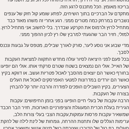
בריכוז מאומץ. הכל מתכנס לרגע הזה.
מתקדם על הברכיים בתוך השיחים, לפתע שומע קול חזק של ענפים
נשברים במרחק כמה מטרים ממני. רגע אחרי זה משהו מאוד כבד
מתחיל לרוץ ולרמוס את הקרקע שבדרך. בלי לחשוב אני מתחיל לרוץ.
למזלי, חזיר הבר שהגעתי למרבץ שלו רץ לכיון ההפוך ממני.
מדי שבוע אני נוסע ליער, סורק לאורך שבילים, מטפס על גבעות ונכנס
לסבך.
בכל פעם לפני היציאה לסיור עולה מחדש התקווה למציאת העקבות
של האייל. אולי הם נמצאים בשטח שטרם סרקתי אותו. אולי הם יופיעו
בחורף כאשר הם יוצאים מהסבך לאכול פטריות ועשב. או דווקא בקיץ
כאשר הם יורדים במדרונות למטעי האפרסקים לאכול את העלים
הצעירים, בקיץ השבילים הופכים לפודרה והרבה יותר קל להבחין
בצורה של העקבות.
הרבה עקבות של בעלי חיים הופיעו בפני בזמן החיפושים: עקבות
הגירית בעלת הכרית המעוגלת והציפורניים הארוכות, חזיר הבר הכבד
שמשאיר עקבות פרסות עמוקות,עקבות הצבי בעלי צורות הלב,
ערימות הגללים שלו ותחנות ההרחה, גומחות של לינת לילה של להקת
חוגלות, כף רגל של הדורבן שצורתה כשל תינוק אנושי ומשאיר אחריו