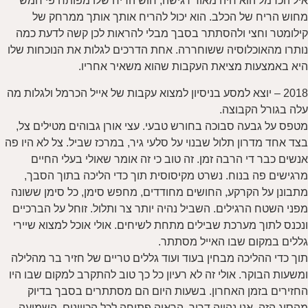
איל הכרמל הוא חיה מאוד רגישה, חוש הריח שלו מפותח פי חמש
מחוש הריח של הכלב. הוא יכול להריח אותך אותך ממרחק של
קילומטר וחצי ולהסתתר בסבך מבלי להראות לכן קשה לדעת כמה
נותרו מהאוכלוסיה ששוחררה. אחת הדרכים לגלות את הנוכחות שלו
היא באמצעות מציאת העקבות שהוא משאיר אחריו.
2018 – יוצא למסע בניסיון למצוא עקבות של אייל הכרמל ולגלות מה
עלה בגורל הקבוצה.
מטפס על גבעה סבוכה בחורש טבעי. עצי אורן גבוהים מטילים צל,
בצד אחד מדרון תלול שבנוי על סלעי גיר, במרכז שביל. צל לא היו פה
אנשים כבר די הרבה זמן. זה טוב כי זה אומר שאולי בעלי החיים
מרגישים פה בנוח. נשרט מקיסוסית תוך כדי הליכה בתוך הסבך,
מתבונן על הקרקע, החושים מחודדים, מחפש סימן, כל סימן ששונה
מפני השטח הרגילים. השביל נהיה יותר צר ותלול. זוחל על הברכיים
ונכנס לתוך מערכת שבילים מתחת לשיחים. אולי אוכל למצוא שיירי
גללים במקום שבו האייל מסתתר.
תוך כדי ההליכה מבחין בעוד ועוד גללים טריים של חזיר בר מהלילה
ומשעות הבוקר. אולי זה לא רעיון כל כך טוב להתקרב למקום שבו היו
החזירים בזמן האחרון. בשעות היום הם מסתתרים בסבך בדיוק
מהסוג הזה. אני נהייה דרוך, הראיה פתוחה לכל הכיוונים. השמיעה