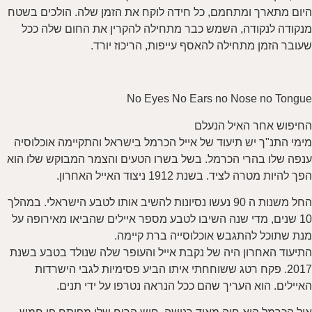
היום מתארך ומתחמם, כל חידה לוקח את הזמן שלה. הולכים בשטח
מנקודה לנקודה, השמש כבר מתחילה להקרין את החום שלה ככל
שעובר הזמן מתחילה להאסף עייפות, הריכוז יורד.
No Eyes No Ears no Nose no Tongue
החיפוש אחר האיל הנעלם
מימי התנ"ך יש תיעוד של אייל הכרמל בישראל והתקיימה אוכלוסיה
ענפה שלו בהרי הכרמל. בשל בשרו הטעים והצמר המבוקש שלו הוא
הפך להיות מטרה לציד. בשנת 1912 ניצוד האייל האחרון.
החל משנות ה 90 נעשו נסיונות להשיב אותו לטבע הישראלי. במהלך
10 שנים, מדי שנה השיבו לטבע מספר איילים שהביאו מאירופה על
מנת שתוכל להתגבש אוכלוסייה ברת קיימה.
התיעוד האחרון היה של נקבת אייל והעופר שלה שנולד בטבע בשנת
2017. פקח רטג ששוחחתי איתו הביע פסימיות לגבי הישרדות
האיילים. הוא העריך שהם ככל הנראה נטרפו על ידי תנים.