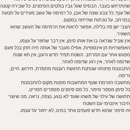
שהתרחש בעבר, הבסיס שעל גביו בולטים הסימנים. כל שבירה קטנה
של ענף, כל צבע שונה של אבן, כל רמיסה של עשב מעידים על תנועה
במרחב, על נוכחות שהייתה במקום.
הצבי ישן פה בלילה, אפשר לראות את הרמיסה של העשב שהוא
השאיר.
אין שביל שנראה בו את אותו סימן, אין דבר שחוזר על עצמו,
האפשרויות הן אינסופיות, אפילו מעבר של אותה חיה תתן בכל פעם
מפגש אחר עם המרחב. השטח תמיד חדש ורענן, אין תא שטח
שדומה לאחר, אין רגע שדומה לאחר.
התבוננות פתוחה שנותנת תחושת רעננות מתמדת, חידוש, חיים,
זרימה.
מחשבה הזורמת שטף המחשבות מפנות מקום להתבוננות
כל סימן מספר סיפור, כל מס סימנים מספרים תסריט,
תחושה של עילוי של משהו שעוד לא ננגע, נצפה, נראה, מה שיוצר
חיבור אינטימי עם השטח
זה סיפור שהוא חדש פעמים אחד במינו, לא יחזור על עצמו.