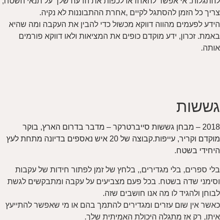
להתגלות. אי אפשר להאחז או לכפות את הדעה שלך על תנאי השטח,
צריך כל הזמן להסתגל לקיים ,אחרת ההתבוננות לא נקיה.
הידע לפעמים מהווה דווקא מכשול כדי להבין את העקבה ומה שהיא
באמת. זכרון, ידע מוקדם כופים את המציאות ולאו דווקא פורמים
אותה.
גששות
2018 – מבחן גששות סייברטרקר – מדבר בדרום הארץ, בוקר
מוקדם וקריר, עייפות.קבוצה של 20 איש נאספים בדיונה מתחת לעץ
היחידי בשטח.
בלי ספרים, בלי מגדירים,, בלחץ של זמן לפתור חידות של עקבות
וסימני שדה בשטח. בכל פעם מצביעים על עקבה ומתבקשים לגשת
לבוחן ולהגיד לו מה אנו חושבים שזה.
כאשר אין שום עזרים ומגדירים להתמך בהם או מי שאפשר להתייעץ
איתו, רק אז מתגלה היכולת האמיתית שלך.