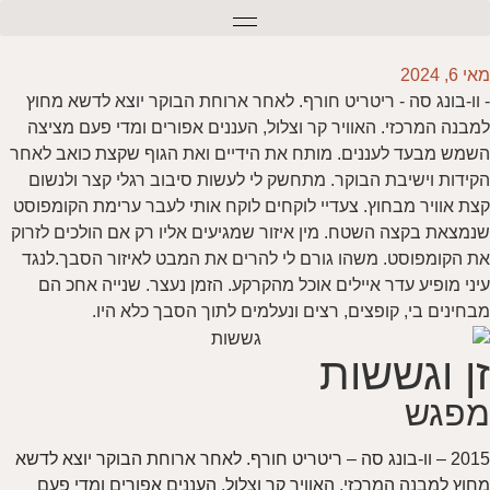
מאי 6, 2024
- וו-בונג סה - ריטריט חורף. לאחר ארוחת הבוקר יוצא לדשא מחוץ
למבנה המרכזי. האוויר קר וצלול, העננים אפורים ומדי פעם מציצה
השמש מבעד לעננים. מותח את הידיים ואת הגוף שקצת כואב לאחר
הקידות וישיבת הבוקר. מתחשק לי לעשות סיבוב רגלי קצר ולנשום
קצת אוויר מבחוץ. צעדיי לוקחים לוקח אותי לעבר ערימת הקומפוסט
שנמצאת בקצה השטח. מין איזור שמגיעים אליו רק אם הולכים לזרוק
את הקומפוסט. משהו גורם לי להרים את המבט לאיזור הסבך.לנגד
עיני מופיע עדר איילים אוכל מהקרקע. הזמן נעצר. שנייה אחכ הם
מבחינים בי, קופצים, רצים ונעלמים לתוך הסבך כלא היו.
זן וגששות
מפגש
2015
– וו-בונג סה – ריטריט חורף. לאחר ארוחת הבוקר יוצא לדשא
מחוץ למבנה המרכזי. האוויר קר וצלול, העננים אפורים ומדי פעם