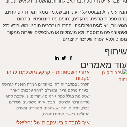
AI ועובר עריכה ותוספות בהתאם לחוויות מהשטח, ידע אישי ונסיון.
המידע מה AI מבוסס על ידע נרחב שנלמד ממגוון מקורות פתוחים,
בהם ספרות מדעית, מחקרים, נתונים פתוחים וניסיון בתחום
הגששות, זואולוגיה ואקולוגיה . התכנים נכתבים תוך שימוש בידע כללי
ואינפורמציה מבוססת, ולא מועתקים או משוכפלים ישירות ממקור
מסוים וללא הפרה של זכויות יוצרים
שיתוף
עוד מאמרים
אחרי השטפונות – קרקע מושלמת לזיהוי
עקבות
הקרקע במדבר יהודה ובאזור ים המלח הופכת לגרוסה
(בעלת מרקם גרגרי ומושלם לזיהוי עקבות) לאחר
שטפונות בגלל כמה גורמים עיקריים: 1. שכבת סחף
טרייה ורכה השיטפון מביא איתו משקעים עשירים
בבוץ, חרסית וחול שנשטפים מההרים ומערוצי
הנחלים. כאשר המים נסוגים,
איך להבדיל בין עקבות של נחליאלי,